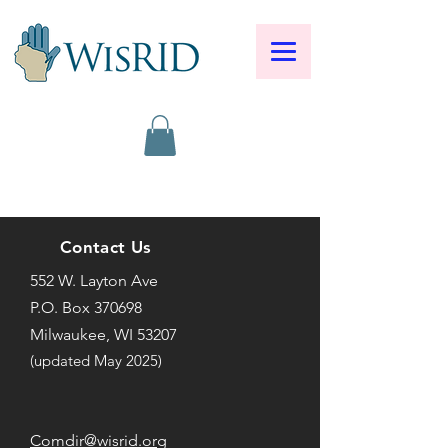
Contact Us
552 W. Layton Ave
P.O. Box 370698
Milwaukee, WI 53207
(updated May 2025) ​
Comdir@wisrid.org